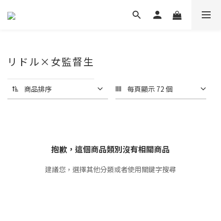
リドル×女監督生
商品排序
每頁顯示 72 個
抱歉，這個商品類別沒有相關商品
建議您，選擇其他分類或者使用關鍵字搜尋