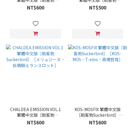
繁體中文版［助客勃
繁體中文版［助客勃
Suckerbird］
Suckerbird］［メリュジー
NT$600
NT$500
ヌ、蘆屋道満、KOS-MOS］
CHALDEA EMISSION VOL.1
KOS-MOSFIX 繁體中文版
繁體中文版［助客勃
［助客勃Suckerbird］
Suckerbird］［メリュジー
［KOS-MOS、T-elos、高橋
NT$600
NT$600
ヌ、妖精騎士ランスロッ
哲哉］
ト］