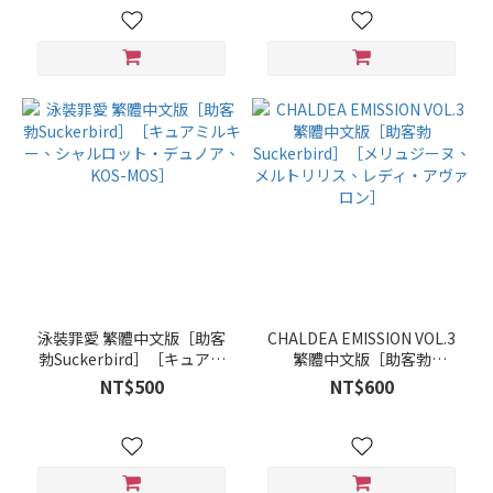
泳裝罪愛 繁體中文版［助客
CHALDEA EMISSION VOL.3
勃Suckerbird］［キュアミ
繁體中文版［助客勃
ルキー、シャルロット・デ
Suckerbird］［メリュジー
NT$500
NT$600
ュノア、KOS-MOS］
ヌ、メルトリリス、レデ
ィ・アヴァロン］