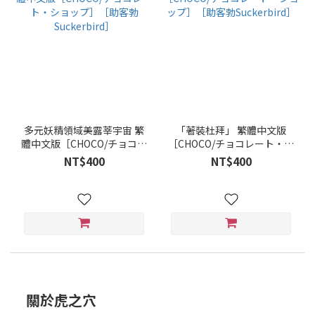
多元妖精領域美露莘宇宙 繁
「著裝杜拜」 繁體中文版
體中文版［CHOCO/チョコレ
［CHOCO/チョコレート・シ
ート・ショップ］［助客勃
ョップ］［助客勃
NT$400
NT$400
Suckerbird］
Suckerbird］
關於虎之穴