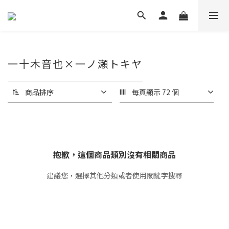
一十木音也×一ノ瀬トキヤ
商品排序
每頁顯示 72 個
抱歉，這個商品類別沒有相關商品
建議您，選擇其他分類或者使用關鍵字搜尋