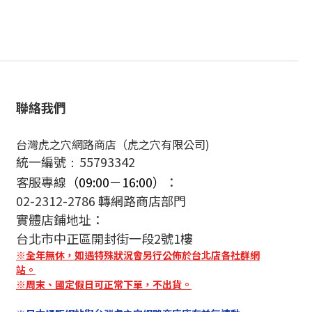
聯絡我們
台灣虎之穴網路商店（虎之穴有限公司)
統一編號
55793342
：
客服專線
（09:00－16:00）
：
02-2312-2786 轉網路商店部門
實體店鋪地址：
台北市中正區開封街一段2號1樓
※全年無休，如遇特殊狀況會另行公佈於台北店各社群網
站。
※周末、國定假日可正常下單，不出貨。