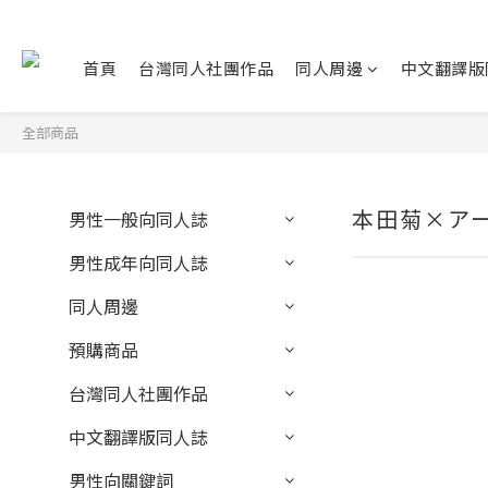
首頁
台灣同人社團作品
同人周邊
中文翻譯版
全部商品
本田菊×ア
男性一般向同人誌
男性成年向同人誌
同人周邊
預購商品
台灣同人社團作品
中文翻譯版同人誌
男性向關鍵詞