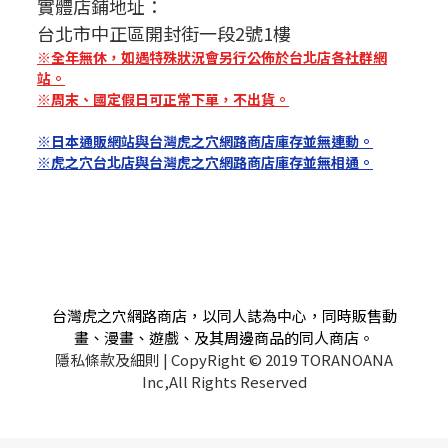
實體店鋪地址：
台北市中正區開封街一段2號1樓
※全年無休，如遇特殊狀況會另行公佈於台北店各社群網
站。
※周末、國定假日可正常下單，不出貨。
※日本通販網站與台灣虎之穴網路商店庫存並無連動。
※虎之穴台北店與台灣虎之穴網路商店庫存並無相通。
台灣虎之穴網路商店，以同人誌為中心，同時販售動
畫、漫畫、遊戲、及其周邊商品的同人商店。
隱私條款及細則
| CopyRight © 2019 TORANOANA
Inc,All Rights Reserved