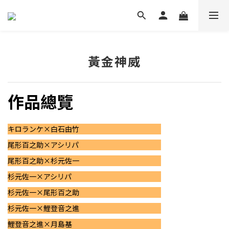
黃金神威
作品總覽
キロランケ×白石由竹
尾形百之助×アシリパ
尾形百之助×杉元佐一
杉元佐一×アシリパ
杉元佐一×尾形百之助
杉元佐一×鯉登音之進
鯉登音之進×月島基