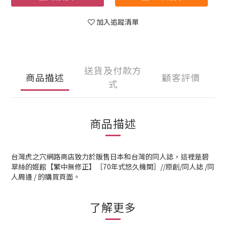
加入追蹤清單
送貨及付款方
商品描述
顧客評價
式
商品描述
台灣虎之穴網路商店致力於販售日本和台灣的同人誌，這裡是碧
翠絲的姬館【繁中無修正】［70年式悠久機関］//原創/同人誌 /同
人周邊 / 的購買頁面。
了解更多