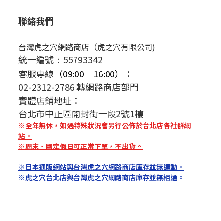
聯絡我們
台灣虎之穴網路商店（虎之穴有限公司)
統一編號
55793342
：
客服專線
（09:00－16:00）
：
02-2312-2786 轉網路商店部門
實體店鋪地址：
台北市中正區開封街一段2號1樓
※全年無休，如遇特殊狀況會另行公佈於台北店各社群網
站。
※周末、國定假日可正常下單，不出貨。
※日本通販網站與台灣虎之穴網路商店庫存並無連動。
※虎之穴台北店與台灣虎之穴網路商店庫存並無相通。