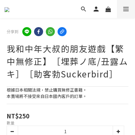
分享到
我和中年大叔的朋友遊戲【繁
中無修正】［埋葬ノ底/丑露ム
キ］［助客勃Suckerbird］
根據日本相關法規，禁止購買無修正書籍。
本賣場將不接受來自日本國內客戶的訂單。
NT$250
數量