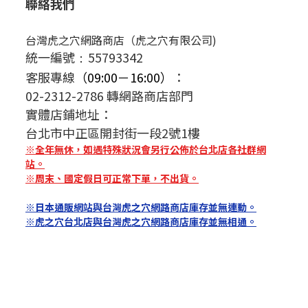
聯絡我們
台灣虎之穴網路商店（虎之穴有限公司)
統一編號
55793342
：
客服專線
（09:00－16:00）
：
02-2312-2786 轉網路商店部門
實體店鋪地址：
台北市中正區開封街一段2號1樓
※全年無休，如遇特殊狀況會另行公佈於台北店各社群網
站。
※周末、國定假日可正常下單，不出貨。
※日本通販網站與台灣虎之穴網路商店庫存並無連動。
※虎之穴台北店與台灣虎之穴網路商店庫存並無相通。