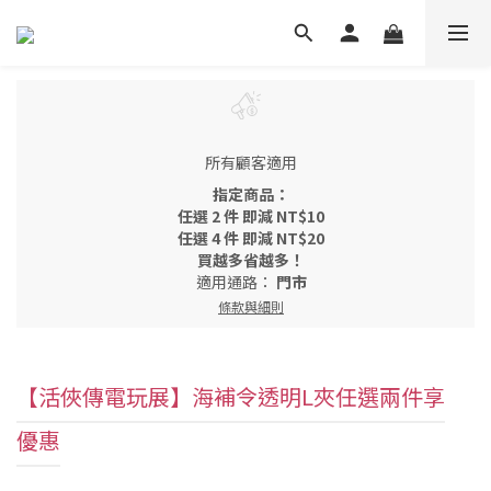
所有顧客適用
指定商品：
任選 2 件 即減 NT$10
任選 4 件 即減 NT$20
買越多省越多！
適用通路：
門市
條款與細則
【活俠傳電玩展】海補令透明L夾任選兩件享
優惠