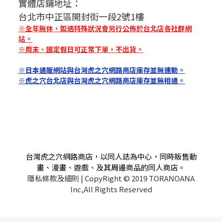
實體店鋪地址：
台北市中正區開封街一段2號1樓
※全年無休，如遇特殊狀況會另行公佈於台北店各社群網
站。
※周末、國定假日可正常下單，不出貨。
※日本通販網站與台灣虎之穴網路商店庫存並無連動。
※虎之穴台北店與台灣虎之穴網路商店庫存並無相通。
台灣虎之穴網路商店，以同人誌為中心，同時販售動
畫、漫畫、遊戲、及其周邊商品的同人商店。
隱私條款及細則
| CopyRight © 2019 TORANOANA
Inc,All Rights Reserved