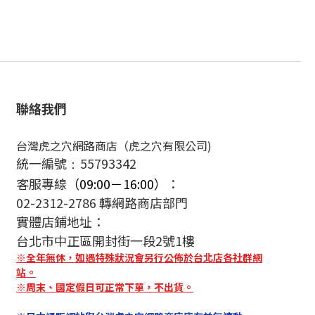
聯絡我們
台灣虎之穴網路商店（虎之穴有限公司)
統一編號
55793342
：
客服專線
（09:00－16:00）
：
02-2312-2786 轉網路商店部門
實體店鋪地址：
台北市中正區開封街一段2號1樓
※全年無休，如遇特殊狀況會另行公佈於台北店各社群網
站。
※周末、國定假日可正常下單，不出貨。