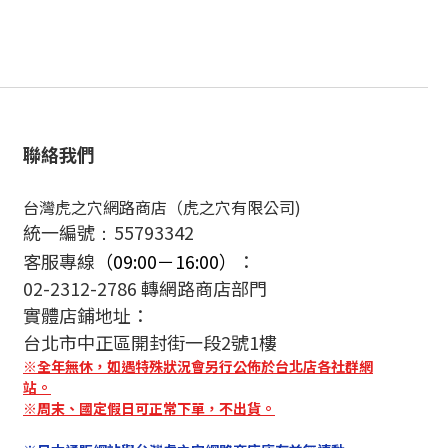
聯絡我們
台灣虎之穴網路商店（虎之穴有限公司)
統一編號
55793342
：
客服專線
（09:00－16:00）
：
02-2312-2786 轉網路商店部門
實體店鋪地址：
台北市中正區開封街一段2號1樓
※全年無休，如遇特殊狀況會另行公佈於台北店各社群網
站。
※周末、國定假日可正常下單，不出貨。