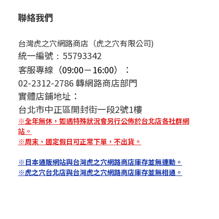
聯絡我們
台灣虎之穴網路商店（虎之穴有限公司)
統一編號
55793342
：
客服專線
（09:00－16:00）
：
02-2312-2786 轉網路商店部門
實體店鋪地址：
台北市中正區開封街一段2號1樓
※全年無休，如遇特殊狀況會另行公佈於台北店各社群網
站。
※周末、國定假日可正常下單，不出貨。
※日本通販網站與台灣虎之穴網路商店庫存並無連動。
※虎之穴台北店與台灣虎之穴網路商店庫存並無相通。