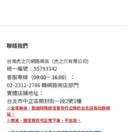
聯絡我們
台灣虎之穴網路商店（虎之穴有限公司)
統一編號
55793342
：
客服專線
（09:00－16:00）
：
02-2312-2786 轉網路商店部門
實體店鋪地址：
台北市中正區開封街一段2號1樓
※全年無休，如遇特殊狀況會另行公佈於台北店各社群網
站。
※周末、國定假日可正常下單，不出貨。